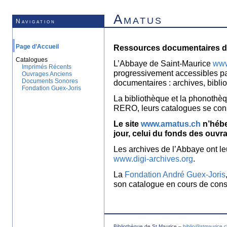
Amatus
Navigation
Page d’Accueil
Ressources documentaires de
Catalogues
L’Abbaye de Saint-Maurice
www
Imprimés Récents
progressivement accessibles p
Ouvrages Anciens
Documents Sonores
documentaires : archives, bibl
Fondation Guex-Joris
La bibliothèque et la phonothèq
RERO, leurs catalogues se con
Le site
www.amatus.ch
n’hébe
jour, celui du fonds des ouvr
Les archives de l’Abbaye ont le
www.digi-archives.org
.
La
Fondation André Guex-Joris
son catalogue en cours de const
Bibliothèque de St Maurice –
biblio@stmaurice.