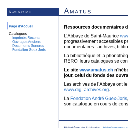
Amatus
Navigation
Page d’Accueil
Ressources documentaires de
Catalogues
L’Abbaye de Saint-Maurice
www
Imprimés Récents
progressivement accessibles p
Ouvrages Anciens
Documents Sonores
documentaires : archives, bibl
Fondation Guex-Joris
La bibliothèque et la phonothèq
RERO, leurs catalogues se con
Le site
www.amatus.ch
n’hébe
jour, celui du fonds des ouvr
Les archives de l’Abbaye ont le
www.digi-archives.org
.
La
Fondation André Guex-Joris
son catalogue en cours de const
Bibliothèque de St Maurice –
biblio@stmaurice.