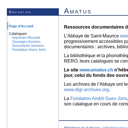
Amatus
Navigation
Page d’Accueil
Ressources documentaires de
Catalogues
L’Abbaye de Saint-Maurice
www
Imprimés Récents
progressivement accessibles p
Ouvrages Anciens
Documents Sonores
documentaires : archives, bibl
Fondation Guex-Joris
La bibliothèque et la phonothèq
RERO, leurs catalogues se con
Le site
www.amatus.ch
n’hébe
jour, celui du fonds des ouvr
Les archives de l’Abbaye ont le
www.digi-archives.org
.
La
Fondation André Guex-Joris
son catalogue en cours de const
Bibliothèque de St Maurice –
biblio@stmaurice.