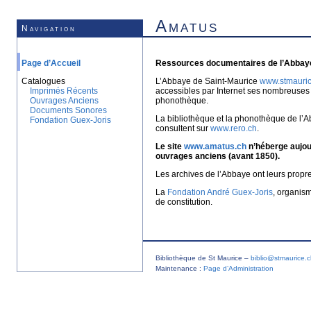
Amatus
Navigation
Page d’Accueil
Ressources documentaires de l’Abbaye
Catalogues
L’Abbaye de Saint-Maurice
www.stmauric
Imprimés Récents
accessibles par Internet ses nombreuses 
Ouvrages Anciens
phonothèque.
Documents Sonores
La bibliothèque et la phonothèque de l’A
Fondation Guex-Joris
consultent sur
www.rero.ch
.
Le site
www.amatus.ch
n’héberge aujour
ouvrages anciens (avant 1850).
Les archives de l’Abbaye ont leurs propr
La
Fondation André Guex-Joris
, organis
de constitution.
Bibliothèque de St Maurice –
biblio@stmaurice.
Maintenance :
Page d’Administration