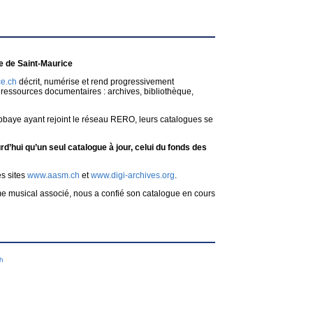
 de Saint-Maurice
e.ch
décrit, numérise et rend progressivement
ressources documentaires : archives, bibliothèque,
bbaye ayant rejoint le réseau RERO, leurs catalogues se
d’hui qu’un seul catalogue à jour, celui du fonds des
es sites
www.aasm.ch
et
www.digi-archives.org
.
me musical associé, nous a confié son catalogue en cours
ch