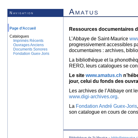
Amatus
Navigation
Page d’Accueil
Ressources documentaires de
Catalogues
L’Abbaye de Saint-Maurice
www
Imprimés Récents
progressivement accessibles p
Ouvrages Anciens
Documents Sonores
documentaires : archives, bibl
Fondation Guex-Joris
La bibliothèque et la phonothèq
RERO, leurs catalogues se con
Le site
www.amatus.ch
n’hébe
jour, celui du fonds des ouvr
Les archives de l’Abbaye ont le
www.digi-archives.org
.
La
Fondation André Guex-Joris
son catalogue en cours de const
Bibliothèque de St Maurice –
biblio@stmaurice.