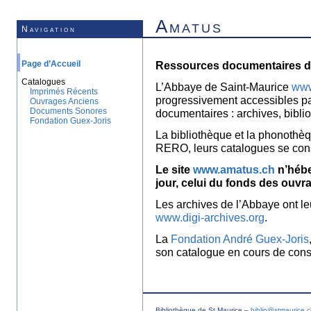
Amatus
Navigation
Page d’Accueil
Ressources documentaires de
Catalogues
L’Abbaye de Saint-Maurice
www
Imprimés Récents
progressivement accessibles p
Ouvrages Anciens
Documents Sonores
documentaires : archives, bibl
Fondation Guex-Joris
La bibliothèque et la phonothèq
RERO, leurs catalogues se con
Le site
www.amatus.ch
n’hébe
jour, celui du fonds des ouvr
Les archives de l’Abbaye ont le
www.digi-archives.org
.
La
Fondation André Guex-Joris
son catalogue en cours de const
Bibliothèque de St Maurice –
biblio@stmaurice.