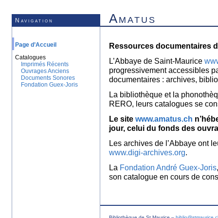
Amatus
Navigation
Page d’Accueil
Ressources documentaires de
Catalogues
L’Abbaye de Saint-Maurice
www
Imprimés Récents
progressivement accessibles p
Ouvrages Anciens
Documents Sonores
documentaires : archives, bibl
Fondation Guex-Joris
La bibliothèque et la phonothèq
RERO, leurs catalogues se con
Le site
www.amatus.ch
n’hébe
jour, celui du fonds des ouvr
Les archives de l’Abbaye ont le
www.digi-archives.org
.
La
Fondation André Guex-Joris
son catalogue en cours de const
Bibliothèque de St Maurice –
biblio@stmaurice.