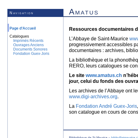
Amatus
Navigation
Page d’Accueil
Ressources documentaires de
Catalogues
L’Abbaye de Saint-Maurice
www
Imprimés Récents
progressivement accessibles p
Ouvrages Anciens
Documents Sonores
documentaires : archives, bibl
Fondation Guex-Joris
La bibliothèque et la phonothèq
RERO, leurs catalogues se con
Le site
www.amatus.ch
n’hébe
jour, celui du fonds des ouvr
Les archives de l’Abbaye ont le
www.digi-archives.org
.
La
Fondation André Guex-Joris
son catalogue en cours de const
Bibliothèque de St Maurice –
biblio@stmaurice.