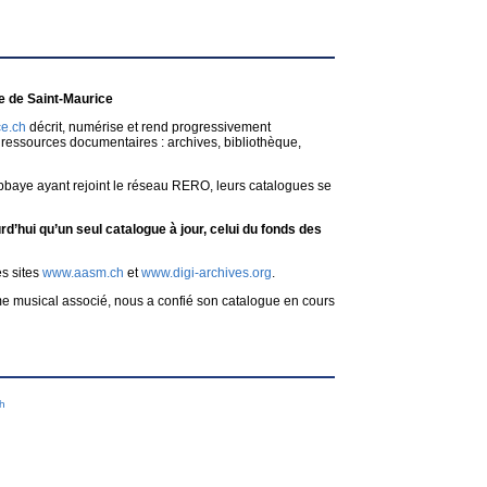
 de Saint-Maurice
e.ch
décrit, numérise et rend progressivement
ressources documentaires : archives, bibliothèque,
bbaye ayant rejoint le réseau RERO, leurs catalogues se
d’hui qu’un seul catalogue à jour, celui du fonds des
es sites
www.aasm.ch
et
www.digi-archives.org
.
me musical associé, nous a confié son catalogue en cours
ch