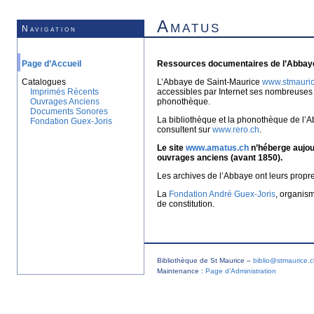
Amatus
Navigation
Page d’Accueil
Ressources documentaires de l’Abbaye
Catalogues
L’Abbaye de Saint-Maurice
www.stmauric
Imprimés Récents
accessibles par Internet ses nombreuses 
Ouvrages Anciens
phonothèque.
Documents Sonores
La bibliothèque et la phonothèque de l’A
Fondation Guex-Joris
consultent sur
www.rero.ch
.
Le site
www.amatus.ch
n’héberge aujour
ouvrages anciens (avant 1850).
Les archives de l’Abbaye ont leurs propr
La
Fondation André Guex-Joris
, organis
de constitution.
Bibliothèque de St Maurice –
biblio@stmaurice.
Maintenance :
Page d’Administration