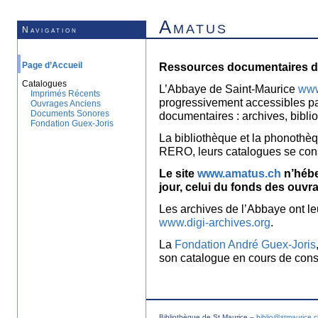
Amatus
Navigation
Page d’Accueil
Ressources documentaires de
Catalogues
L’Abbaye de Saint-Maurice
www
Imprimés Récents
progressivement accessibles p
Ouvrages Anciens
Documents Sonores
documentaires : archives, bibl
Fondation Guex-Joris
La bibliothèque et la phonothèq
RERO, leurs catalogues se con
Le site
www.amatus.ch
n’hébe
jour, celui du fonds des ouvr
Les archives de l’Abbaye ont le
www.digi-archives.org
.
La
Fondation André Guex-Joris
son catalogue en cours de const
Bibliothèque de St Maurice –
biblio@stmaurice.