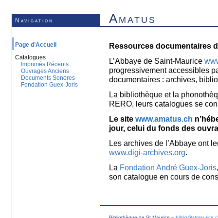
Amatus
Navigation
Page d’Accueil
Ressources documentaires de
Catalogues
L’Abbaye de Saint-Maurice
www
Imprimés Récents
progressivement accessibles p
Ouvrages Anciens
Documents Sonores
documentaires : archives, bibl
Fondation Guex-Joris
La bibliothèque et la phonothèq
RERO, leurs catalogues se con
Le site
www.amatus.ch
n’hébe
jour, celui du fonds des ouvr
Les archives de l’Abbaye ont le
www.digi-archives.org
.
La
Fondation André Guex-Joris
son catalogue en cours de const
Bibliothèque de St Maurice –
biblio@stmaurice.