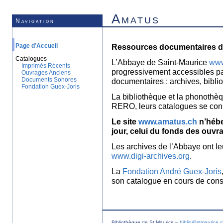
Amatus
Navigation
Page d’Accueil
Ressources documentaires de
Catalogues
L’Abbaye de Saint-Maurice
www
Imprimés Récents
progressivement accessibles p
Ouvrages Anciens
Documents Sonores
documentaires : archives, bibl
Fondation Guex-Joris
La bibliothèque et la phonothèq
RERO, leurs catalogues se con
Le site
www.amatus.ch
n’hébe
jour, celui du fonds des ouvr
Les archives de l’Abbaye ont le
www.digi-archives.org
.
La
Fondation André Guex-Joris
son catalogue en cours de const
Bibliothèque de St Maurice –
biblio@stmaurice.