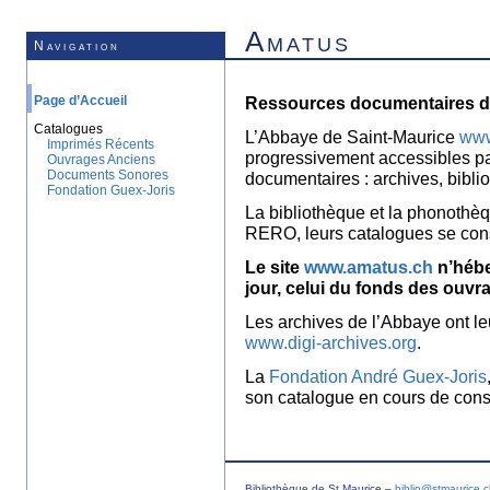
Amatus
Navigation
Page d’Accueil
Ressources documentaires de
Catalogues
L’Abbaye de Saint-Maurice
www
Imprimés Récents
progressivement accessibles p
Ouvrages Anciens
Documents Sonores
documentaires : archives, bibl
Fondation Guex-Joris
La bibliothèque et la phonothèq
RERO, leurs catalogues se con
Le site
www.amatus.ch
n’hébe
jour, celui du fonds des ouvr
Les archives de l’Abbaye ont le
www.digi-archives.org
.
La
Fondation André Guex-Joris
son catalogue en cours de const
Bibliothèque de St Maurice –
biblio@stmaurice.