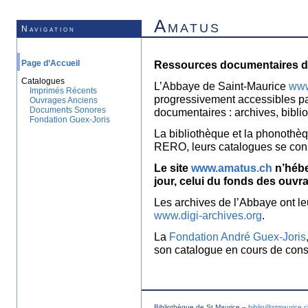
Amatus
Navigation
Page d’Accueil
Ressources documentaires de
Catalogues
L’Abbaye de Saint-Maurice
www
Imprimés Récents
progressivement accessibles p
Ouvrages Anciens
Documents Sonores
documentaires : archives, bibl
Fondation Guex-Joris
La bibliothèque et la phonothèq
RERO, leurs catalogues se con
Le site
www.amatus.ch
n’hébe
jour, celui du fonds des ouvr
Les archives de l’Abbaye ont le
www.digi-archives.org
.
La
Fondation André Guex-Joris
son catalogue en cours de const
Bibliothèque de St Maurice –
biblio@stmaurice.