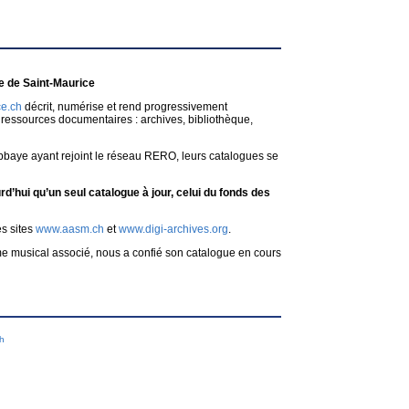
 de Saint-Maurice
e.ch
décrit, numérise et rend progressivement
ressources documentaires : archives, bibliothèque,
bbaye ayant rejoint le réseau RERO, leurs catalogues se
d’hui qu’un seul catalogue à jour, celui du fonds des
es sites
www.aasm.ch
et
www.digi-archives.org
.
me musical associé, nous a confié son catalogue en cours
ch