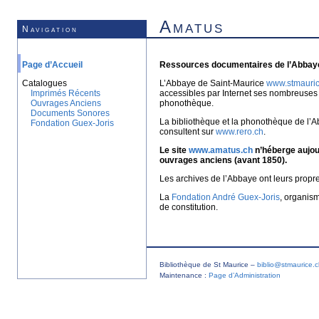
Amatus
Navigation
Page d’Accueil
Ressources documentaires de l’Abbaye
Catalogues
L’Abbaye de Saint-Maurice
www.stmauric
Imprimés Récents
accessibles par Internet ses nombreuses 
Ouvrages Anciens
phonothèque.
Documents Sonores
La bibliothèque et la phonothèque de l’A
Fondation Guex-Joris
consultent sur
www.rero.ch
.
Le site
www.amatus.ch
n’héberge aujour
ouvrages anciens (avant 1850).
Les archives de l’Abbaye ont leurs propr
La
Fondation André Guex-Joris
, organis
de constitution.
Bibliothèque de St Maurice –
biblio@stmaurice.
Maintenance :
Page d’Administration