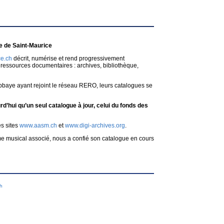
 de Saint-Maurice
e.ch
décrit, numérise et rend progressivement
ressources documentaires : archives, bibliothèque,
bbaye ayant rejoint le réseau RERO, leurs catalogues se
d’hui qu’un seul catalogue à jour, celui du fonds des
es sites
www.aasm.ch
et
www.digi-archives.org
.
me musical associé, nous a confié son catalogue en cours
ch