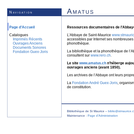
Amatus
Navigation
Page d’Accueil
Ressources documentaires de l’Abbaye
Catalogues
L’Abbaye de Saint-Maurice
www.stmauric
Imprimés Récents
accessibles par Internet ses nombreuses 
Ouvrages Anciens
phonothèque.
Documents Sonores
La bibliothèque et la phonothèque de l’A
Fondation Guex-Joris
consultent sur
www.rero.ch
.
Le site
www.amatus.ch
n’héberge aujour
ouvrages anciens (avant 1850).
Les archives de l’Abbaye ont leurs propr
La
Fondation André Guex-Joris
, organis
de constitution.
Bibliothèque de St Maurice –
biblio@stmaurice.
Maintenance :
Page d’Administration