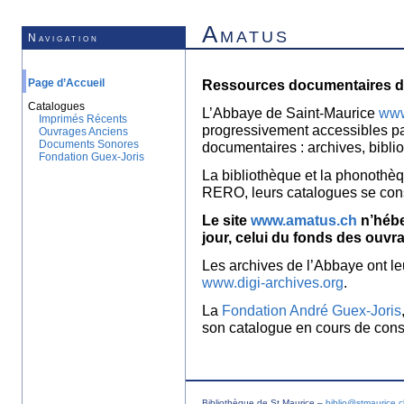
Amatus
Navigation
Page d’Accueil
Ressources documentaires de
Catalogues
L’Abbaye de Saint-Maurice
www
Imprimés Récents
progressivement accessibles p
Ouvrages Anciens
Documents Sonores
documentaires : archives, bibl
Fondation Guex-Joris
La bibliothèque et la phonothèq
RERO, leurs catalogues se con
Le site
www.amatus.ch
n’hébe
jour, celui du fonds des ouvr
Les archives de l’Abbaye ont le
www.digi-archives.org
.
La
Fondation André Guex-Joris
son catalogue en cours de const
Bibliothèque de St Maurice –
biblio@stmaurice.