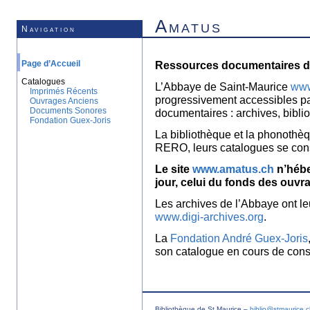
Amatus
Navigation
Page d’Accueil
Ressources documentaires de
Catalogues
L’Abbaye de Saint-Maurice
www
Imprimés Récents
progressivement accessibles p
Ouvrages Anciens
Documents Sonores
documentaires : archives, bibl
Fondation Guex-Joris
La bibliothèque et la phonothèq
RERO, leurs catalogues se con
Le site
www.amatus.ch
n’hébe
jour, celui du fonds des ouvr
Les archives de l’Abbaye ont le
www.digi-archives.org
.
La
Fondation André Guex-Joris
son catalogue en cours de const
Bibliothèque de St Maurice –
biblio@stmaurice.