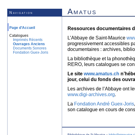
Amatus
Navigation
Page d’Accueil
Ressources documentaires de
Catalogues
L’Abbaye de Saint-Maurice
www
Imprimés Récents
progressivement accessibles p
Ouvrages Anciens
Documents Sonores
documentaires : archives, bibl
Fondation Guex-Joris
La bibliothèque et la phonothèq
RERO, leurs catalogues se con
Le site
www.amatus.ch
n’hébe
jour, celui du fonds des ouvr
Les archives de l’Abbaye ont le
www.digi-archives.org
.
La
Fondation André Guex-Joris
son catalogue en cours de const
Bibliothèque de St Maurice –
biblio@stmaurice.