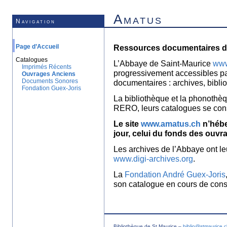
Amatus
Navigation
Page d’Accueil
Ressources documentaires de
Catalogues
L’Abbaye de Saint-Maurice
www
Imprimés Récents
progressivement accessibles p
Ouvrages Anciens
Documents Sonores
documentaires : archives, bibl
Fondation Guex-Joris
La bibliothèque et la phonothèq
RERO, leurs catalogues se con
Le site
www.amatus.ch
n’hébe
jour, celui du fonds des ouvr
Les archives de l’Abbaye ont le
www.digi-archives.org
.
La
Fondation André Guex-Joris
son catalogue en cours de const
Bibliothèque de St Maurice –
biblio@stmaurice.