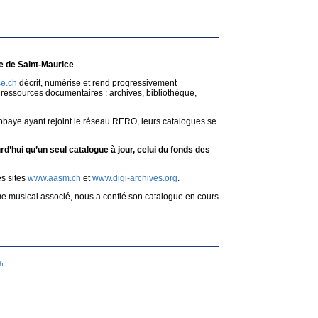
 de Saint-Maurice
e.ch
décrit, numérise et rend progressivement
ressources documentaires : archives, bibliothèque,
bbaye ayant rejoint le réseau RERO, leurs catalogues se
d’hui qu’un seul catalogue à jour, celui du fonds des
es sites
www.aasm.ch
et
www.digi-archives.org
.
me musical associé, nous a confié son catalogue en cours
ch