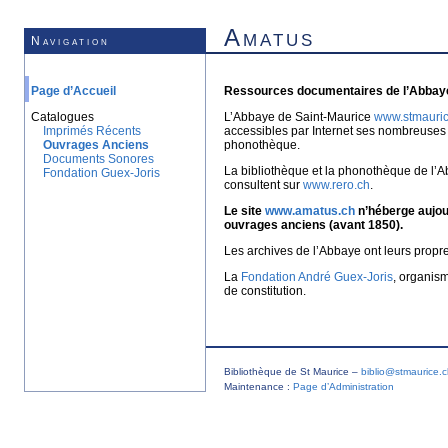
Amatus
Navigation
Page d’Accueil
Ressources documentaires de l’Abbaye
Catalogues
L’Abbaye de Saint-Maurice
www.stmauric
Imprimés Récents
accessibles par Internet ses nombreuses 
Ouvrages Anciens
phonothèque.
Documents Sonores
La bibliothèque et la phonothèque de l’A
Fondation Guex-Joris
consultent sur
www.rero.ch
.
Le site
www.amatus.ch
n’héberge aujour
ouvrages anciens (avant 1850).
Les archives de l’Abbaye ont leurs propr
La
Fondation André Guex-Joris
, organis
de constitution.
Bibliothèque de St Maurice –
biblio@stmaurice.
Maintenance :
Page d’Administration