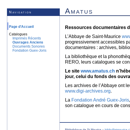
Amatus
Navigation
Page d’Accueil
Ressources documentaires de
Catalogues
L’Abbaye de Saint-Maurice
www
Imprimés Récents
progressivement accessibles p
Ouvrages Anciens
Documents Sonores
documentaires : archives, bibl
Fondation Guex-Joris
La bibliothèque et la phonothèq
RERO, leurs catalogues se con
Le site
www.amatus.ch
n’hébe
jour, celui du fonds des ouvr
Les archives de l’Abbaye ont le
www.digi-archives.org
.
La
Fondation André Guex-Joris
son catalogue en cours de const
Bibliothèque de St Maurice –
biblio@stmaurice.