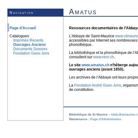
Amatus
Navigation
Page d’Accueil
Ressources documentaires de l’Abbaye
Catalogues
L’Abbaye de Saint-Maurice
www.stmauric
Imprimés Récents
accessibles par Internet ses nombreuses 
Ouvrages Anciens
phonothèque.
Documents Sonores
La bibliothèque et la phonothèque de l’A
Fondation Guex-Joris
consultent sur
www.rero.ch
.
Le site
www.amatus.ch
n’héberge aujour
ouvrages anciens (avant 1850).
Les archives de l’Abbaye ont leurs propr
La
Fondation André Guex-Joris
, organis
de constitution.
Bibliothèque de St Maurice –
biblio@stmaurice.
Maintenance :
Page d’Administration