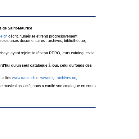
 de Saint-Maurice
e.ch
décrit, numérise et rend progressivement
ressources documentaires : archives, bibliothèque,
bbaye ayant rejoint le réseau RERO, leurs catalogues se
d’hui qu’un seul catalogue à jour, celui du fonds des
es sites
www.aasm.ch
et
www.digi-archives.org
.
me musical associé, nous a confié son catalogue en cours
ch