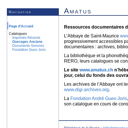
Amatus
Navigation
Page d’Accueil
Ressources documentaires de
Catalogues
L’Abbaye de Saint-Maurice
www
Imprimés Récents
progressivement accessibles p
Ouvrages Anciens
Documents Sonores
documentaires : archives, bibl
Fondation Guex-Joris
La bibliothèque et la phonothèq
RERO, leurs catalogues se con
Le site
www.amatus.ch
n’hébe
jour, celui du fonds des ouvr
Les archives de l’Abbaye ont le
www.digi-archives.org
.
La
Fondation André Guex-Joris
son catalogue en cours de const
Bibliothèque de St Maurice –
biblio@stmaurice.