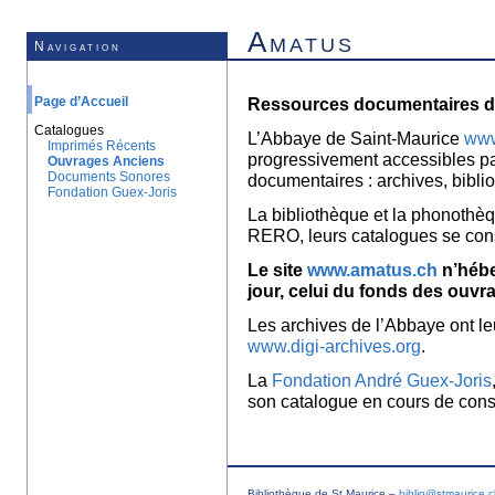
Amatus
Navigation
Page d’Accueil
Ressources documentaires de
Catalogues
L’Abbaye de Saint-Maurice
www
Imprimés Récents
progressivement accessibles p
Ouvrages Anciens
Documents Sonores
documentaires : archives, bibl
Fondation Guex-Joris
La bibliothèque et la phonothèq
RERO, leurs catalogues se con
Le site
www.amatus.ch
n’hébe
jour, celui du fonds des ouvr
Les archives de l’Abbaye ont le
www.digi-archives.org
.
La
Fondation André Guex-Joris
son catalogue en cours de const
Bibliothèque de St Maurice –
biblio@stmaurice.