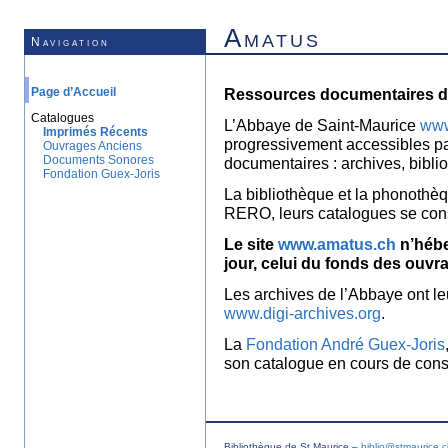
Amatus
Navigation
Page d’Accueil
Ressources documentaires de
Catalogues
L’Abbaye de Saint-Maurice
www
Imprimés Récents
progressivement accessibles p
Ouvrages Anciens
Documents Sonores
documentaires : archives, bibl
Fondation Guex-Joris
La bibliothèque et la phonothèq
RERO, leurs catalogues se con
Le site
www.amatus.ch
n’hébe
jour, celui du fonds des ouvr
Les archives de l’Abbaye ont le
www.digi-archives.org
.
La
Fondation André Guex-Joris
son catalogue en cours de const
Bibliothèque de St Maurice –
biblio@stmaurice.