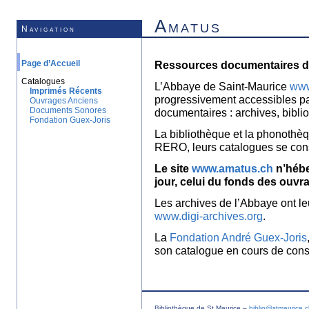
Amatus
Navigation
Page d’Accueil
Ressources documentaires de
Catalogues
L’Abbaye de Saint-Maurice
www
Imprimés Récents
progressivement accessibles p
Ouvrages Anciens
Documents Sonores
documentaires : archives, bibl
Fondation Guex-Joris
La bibliothèque et la phonothèq
RERO, leurs catalogues se con
Le site
www.amatus.ch
n’hébe
jour, celui du fonds des ouvr
Les archives de l’Abbaye ont le
www.digi-archives.org
.
La
Fondation André Guex-Joris
son catalogue en cours de const
Bibliothèque de St Maurice –
biblio@stmaurice.