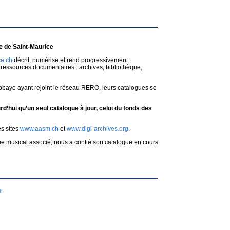
 de Saint-Maurice
e.ch
décrit, numérise et rend progressivement
ressources documentaires : archives, bibliothèque,
bbaye ayant rejoint le réseau RERO, leurs catalogues se
d’hui qu’un seul catalogue à jour, celui du fonds des
es sites
www.aasm.ch
et
www.digi-archives.org
.
me musical associé, nous a confié son catalogue en cours
ch