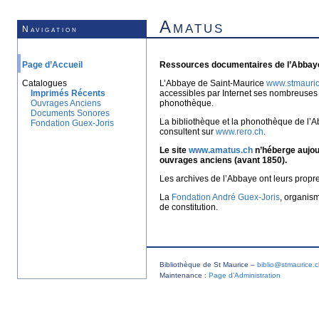
Amatus
Navigation
Page d’Accueil
Ressources documentaires de l’Abbaye
Catalogues
L’Abbaye de Saint-Maurice
www.stmauric
Imprimés Récents
accessibles par Internet ses nombreuses 
Ouvrages Anciens
phonothèque.
Documents Sonores
La bibliothèque et la phonothèque de l’A
Fondation Guex-Joris
consultent sur
www.rero.ch
.
Le site
www.amatus.ch
n’héberge aujour
ouvrages anciens (avant 1850).
Les archives de l’Abbaye ont leurs propr
La
Fondation André Guex-Joris
, organis
de constitution.
Bibliothèque de St Maurice –
biblio@stmaurice.
Maintenance :
Page d’Administration