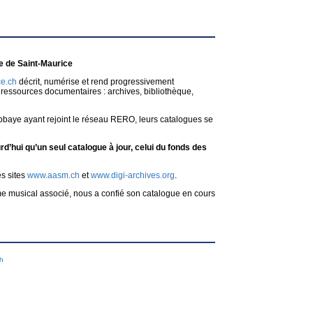
 de Saint-Maurice
e.ch
décrit, numérise et rend progressivement
ressources documentaires : archives, bibliothèque,
bbaye ayant rejoint le réseau RERO, leurs catalogues se
d’hui qu’un seul catalogue à jour, celui du fonds des
es sites
www.aasm.ch
et
www.digi-archives.org
.
me musical associé, nous a confié son catalogue en cours
ch