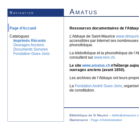
Amatus
Navigation
Page d’Accueil
Ressources documentaires de l’Abbaye
Catalogues
L’Abbaye de Saint-Maurice
www.stmauric
Imprimés Récents
accessibles par Internet ses nombreuses 
Ouvrages Anciens
phonothèque.
Documents Sonores
La bibliothèque et la phonothèque de l’A
Fondation Guex-Joris
consultent sur
www.rero.ch
.
Le site
www.amatus.ch
n’héberge aujour
ouvrages anciens (avant 1850).
Les archives de l’Abbaye ont leurs propr
La
Fondation André Guex-Joris
, organis
de constitution.
Bibliothèque de St Maurice –
biblio@stmaurice.
Maintenance :
Page d’Administration