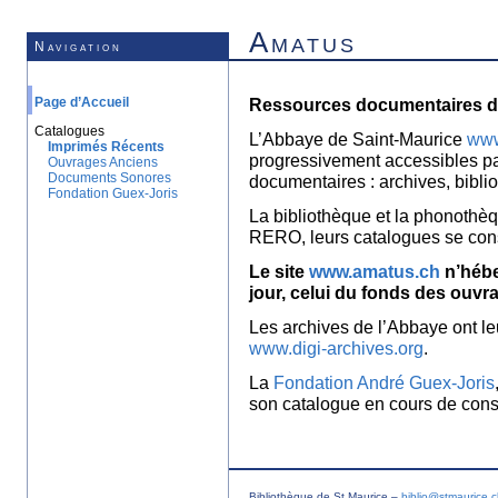
Amatus
Navigation
Page d’Accueil
Ressources documentaires de
Catalogues
L’Abbaye de Saint-Maurice
www
Imprimés Récents
progressivement accessibles p
Ouvrages Anciens
Documents Sonores
documentaires : archives, bibl
Fondation Guex-Joris
La bibliothèque et la phonothèq
RERO, leurs catalogues se con
Le site
www.amatus.ch
n’hébe
jour, celui du fonds des ouvr
Les archives de l’Abbaye ont le
www.digi-archives.org
.
La
Fondation André Guex-Joris
son catalogue en cours de const
Bibliothèque de St Maurice –
biblio@stmaurice.