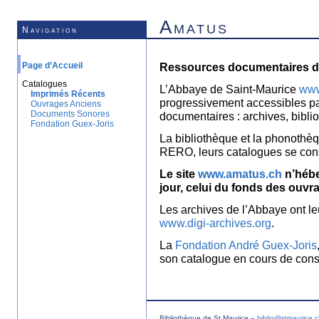
Amatus
Navigation
Page d’Accueil
Ressources documentaires de
Catalogues
L’Abbaye de Saint-Maurice
www
Imprimés Récents
progressivement accessibles p
Ouvrages Anciens
Documents Sonores
documentaires : archives, bibl
Fondation Guex-Joris
La bibliothèque et la phonothèq
RERO, leurs catalogues se con
Le site
www.amatus.ch
n’hébe
jour, celui du fonds des ouvr
Les archives de l’Abbaye ont le
www.digi-archives.org
.
La
Fondation André Guex-Joris
son catalogue en cours de const
Bibliothèque de St Maurice –
biblio@stmaurice.