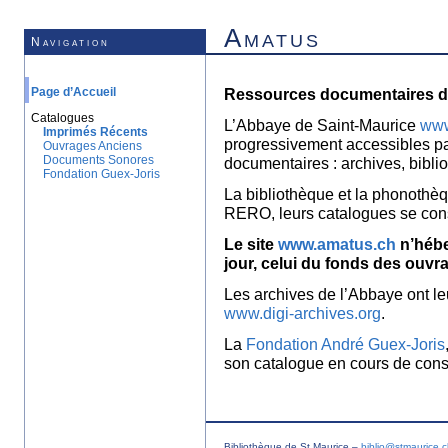
Amatus
Navigation
Page d’Accueil
Ressources documentaires de
Catalogues
L’Abbaye de Saint-Maurice
www
Imprimés Récents
progressivement accessibles p
Ouvrages Anciens
Documents Sonores
documentaires : archives, bibl
Fondation Guex-Joris
La bibliothèque et la phonothèq
RERO, leurs catalogues se con
Le site
www.amatus.ch
n’hébe
jour, celui du fonds des ouvr
Les archives de l’Abbaye ont le
www.digi-archives.org
.
La
Fondation André Guex-Joris
son catalogue en cours de const
Bibliothèque de St Maurice –
biblio@stmaurice.