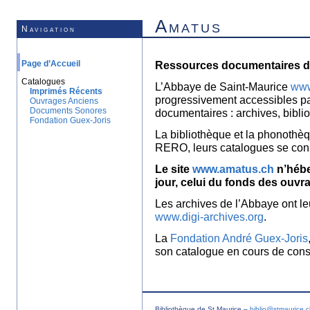
Amatus
Navigation
Page d’Accueil
Ressources documentaires de
Catalogues
L’Abbaye de Saint-Maurice
www
Imprimés Récents
progressivement accessibles p
Ouvrages Anciens
Documents Sonores
documentaires : archives, bibl
Fondation Guex-Joris
La bibliothèque et la phonothèq
RERO, leurs catalogues se con
Le site
www.amatus.ch
n’hébe
jour, celui du fonds des ouvr
Les archives de l’Abbaye ont le
www.digi-archives.org
.
La
Fondation André Guex-Joris
son catalogue en cours de const
Bibliothèque de St Maurice –
biblio@stmaurice.