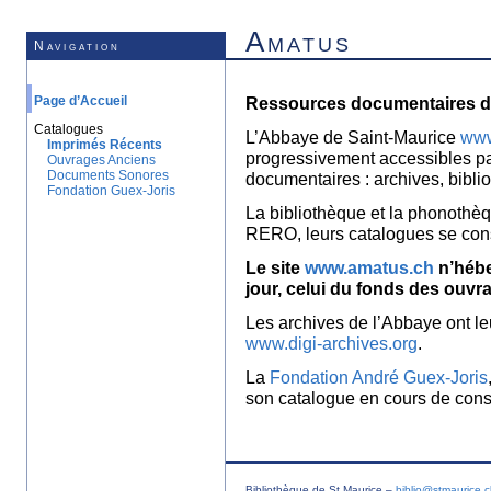
Amatus
Navigation
Page d’Accueil
Ressources documentaires de
Catalogues
L’Abbaye de Saint-Maurice
www
Imprimés Récents
progressivement accessibles p
Ouvrages Anciens
Documents Sonores
documentaires : archives, bibl
Fondation Guex-Joris
La bibliothèque et la phonothèq
RERO, leurs catalogues se con
Le site
www.amatus.ch
n’hébe
jour, celui du fonds des ouvr
Les archives de l’Abbaye ont le
www.digi-archives.org
.
La
Fondation André Guex-Joris
son catalogue en cours de const
Bibliothèque de St Maurice –
biblio@stmaurice.