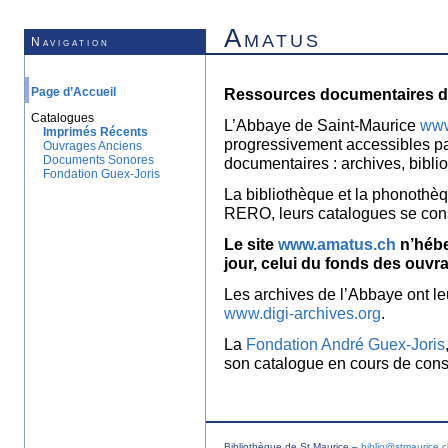
Amatus
Navigation
Page d’Accueil
Ressources documentaires de
Catalogues
L’Abbaye de Saint-Maurice
www
Imprimés Récents
progressivement accessibles p
Ouvrages Anciens
Documents Sonores
documentaires : archives, bibl
Fondation Guex-Joris
La bibliothèque et la phonothèq
RERO, leurs catalogues se con
Le site
www.amatus.ch
n’hébe
jour, celui du fonds des ouvr
Les archives de l’Abbaye ont le
www.digi-archives.org
.
La
Fondation André Guex-Joris
son catalogue en cours de const
Bibliothèque de St Maurice –
biblio@stmaurice.