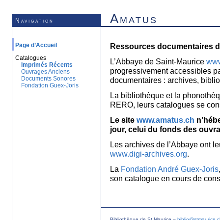
Amatus
Navigation
Page d’Accueil
Ressources documentaires de
Catalogues
L’Abbaye de Saint-Maurice
www
Imprimés Récents
progressivement accessibles p
Ouvrages Anciens
Documents Sonores
documentaires : archives, bibl
Fondation Guex-Joris
La bibliothèque et la phonothèq
RERO, leurs catalogues se con
Le site
www.amatus.ch
n’hébe
jour, celui du fonds des ouvr
Les archives de l’Abbaye ont le
www.digi-archives.org
.
La
Fondation André Guex-Joris
son catalogue en cours de const
Bibliothèque de St Maurice –
biblio@stmaurice.