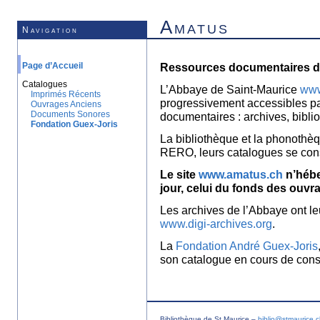
Amatus
Navigation
Page d’Accueil
Ressources documentaires de
Catalogues
L’Abbaye de Saint-Maurice
www
Imprimés Récents
progressivement accessibles p
Ouvrages Anciens
Documents Sonores
documentaires : archives, bibl
Fondation Guex-Joris
La bibliothèque et la phonothèq
RERO, leurs catalogues se con
Le site
www.amatus.ch
n’hébe
jour, celui du fonds des ouvr
Les archives de l’Abbaye ont le
www.digi-archives.org
.
La
Fondation André Guex-Joris
son catalogue en cours de const
Bibliothèque de St Maurice –
biblio@stmaurice.