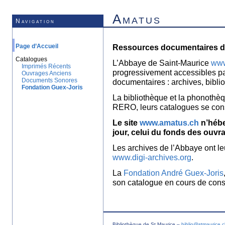
Amatus
Navigation
Page d’Accueil
Ressources documentaires de
Catalogues
L’Abbaye de Saint-Maurice
www
Imprimés Récents
progressivement accessibles p
Ouvrages Anciens
Documents Sonores
documentaires : archives, bibl
Fondation Guex-Joris
La bibliothèque et la phonothèq
RERO, leurs catalogues se con
Le site
www.amatus.ch
n’hébe
jour, celui du fonds des ouvr
Les archives de l’Abbaye ont le
www.digi-archives.org
.
La
Fondation André Guex-Joris
son catalogue en cours de const
Bibliothèque de St Maurice –
biblio@stmaurice.