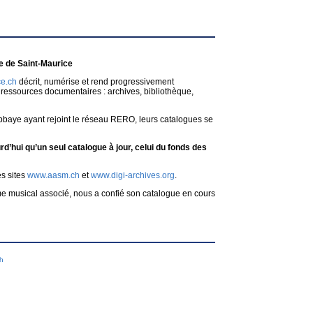
 de Saint-Maurice
e.ch
décrit, numérise et rend progressivement
ressources documentaires : archives, bibliothèque,
bbaye ayant rejoint le réseau RERO, leurs catalogues se
d’hui qu’un seul catalogue à jour, celui du fonds des
es sites
www.aasm.ch
et
www.digi-archives.org
.
me musical associé, nous a confié son catalogue en cours
ch