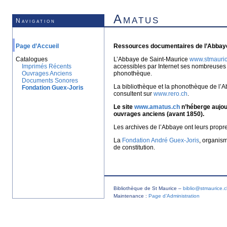
Amatus
Navigation
Page d’Accueil
Ressources documentaires de l’Abbaye
Catalogues
L’Abbaye de Saint-Maurice
www.stmauric
Imprimés Récents
accessibles par Internet ses nombreuses 
Ouvrages Anciens
phonothèque.
Documents Sonores
La bibliothèque et la phonothèque de l’A
Fondation Guex-Joris
consultent sur
www.rero.ch
.
Le site
www.amatus.ch
n’héberge aujour
ouvrages anciens (avant 1850).
Les archives de l’Abbaye ont leurs propr
La
Fondation André Guex-Joris
, organis
de constitution.
Bibliothèque de St Maurice –
biblio@stmaurice.
Maintenance :
Page d’Administration