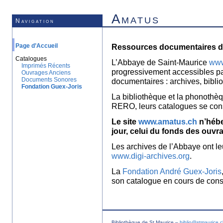
Amatus
Navigation
Page d’Accueil
Ressources documentaires de
Catalogues
L’Abbaye de Saint-Maurice
www
Imprimés Récents
progressivement accessibles p
Ouvrages Anciens
Documents Sonores
documentaires : archives, bibl
Fondation Guex-Joris
La bibliothèque et la phonothèq
RERO, leurs catalogues se con
Le site
www.amatus.ch
n’hébe
jour, celui du fonds des ouvr
Les archives de l’Abbaye ont le
www.digi-archives.org
.
La
Fondation André Guex-Joris
son catalogue en cours de const
Bibliothèque de St Maurice –
biblio@stmaurice.