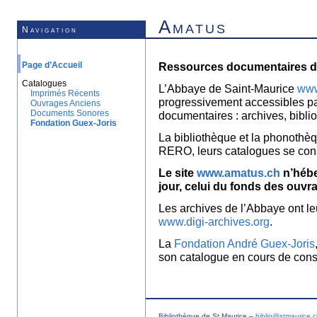
Amatus
Navigation
Page d’Accueil
Ressources documentaires de
Catalogues
L’Abbaye de Saint-Maurice
www
Imprimés Récents
progressivement accessibles p
Ouvrages Anciens
Documents Sonores
documentaires : archives, bibl
Fondation Guex-Joris
La bibliothèque et la phonothèq
RERO, leurs catalogues se con
Le site
www.amatus.ch
n’hébe
jour, celui du fonds des ouvr
Les archives de l’Abbaye ont le
www.digi-archives.org
.
La
Fondation André Guex-Joris
son catalogue en cours de const
Bibliothèque de St Maurice –
biblio@stmaurice.