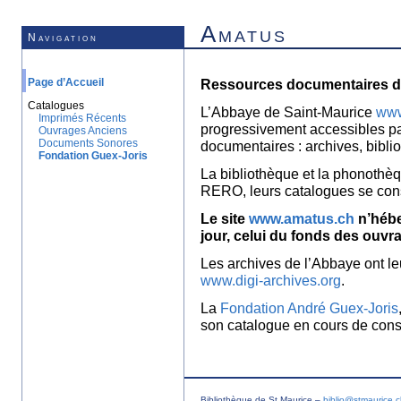
Amatus
Navigation
Page d’Accueil
Ressources documentaires de
Catalogues
L’Abbaye de Saint-Maurice
www
Imprimés Récents
progressivement accessibles p
Ouvrages Anciens
Documents Sonores
documentaires : archives, bibl
Fondation Guex-Joris
La bibliothèque et la phonothèq
RERO, leurs catalogues se con
Le site
www.amatus.ch
n’hébe
jour, celui du fonds des ouvr
Les archives de l’Abbaye ont le
www.digi-archives.org
.
La
Fondation André Guex-Joris
son catalogue en cours de const
Bibliothèque de St Maurice –
biblio@stmaurice.