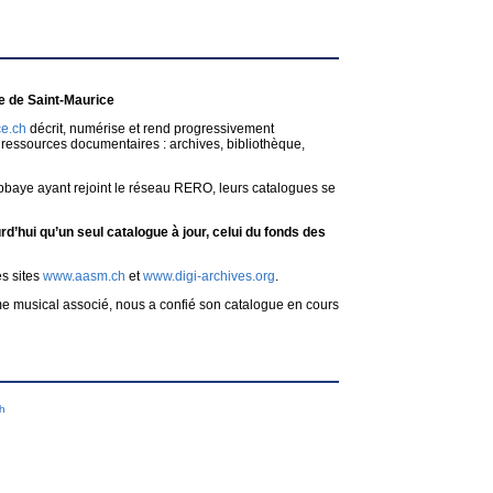
 de Saint-Maurice
e.ch
décrit, numérise et rend progressivement
ressources documentaires : archives, bibliothèque,
bbaye ayant rejoint le réseau RERO, leurs catalogues se
d’hui qu’un seul catalogue à jour, celui du fonds des
es sites
www.aasm.ch
et
www.digi-archives.org
.
me musical associé, nous a confié son catalogue en cours
ch