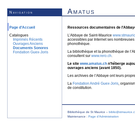
Amatus
Navigation
Page d’Accueil
Ressources documentaires de l’Abbaye
Catalogues
L’Abbaye de Saint-Maurice
www.stmauric
Imprimés Récents
accessibles par Internet ses nombreuses 
Ouvrages Anciens
phonothèque.
Documents Sonores
La bibliothèque et la phonothèque de l’A
Fondation Guex-Joris
consultent sur
www.rero.ch
.
Le site
www.amatus.ch
n’héberge aujour
ouvrages anciens (avant 1850).
Les archives de l’Abbaye ont leurs propr
La
Fondation André Guex-Joris
, organis
de constitution.
Bibliothèque de St Maurice –
biblio@stmaurice.
Maintenance :
Page d’Administration