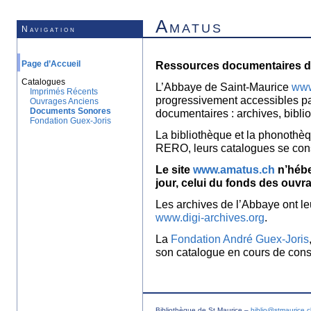
Amatus
Navigation
Page d’Accueil
Ressources documentaires de
Catalogues
L’Abbaye de Saint-Maurice
www
Imprimés Récents
progressivement accessibles p
Ouvrages Anciens
Documents Sonores
documentaires : archives, bibl
Fondation Guex-Joris
La bibliothèque et la phonothèq
RERO, leurs catalogues se con
Le site
www.amatus.ch
n’hébe
jour, celui du fonds des ouvr
Les archives de l’Abbaye ont le
www.digi-archives.org
.
La
Fondation André Guex-Joris
son catalogue en cours de const
Bibliothèque de St Maurice –
biblio@stmaurice.