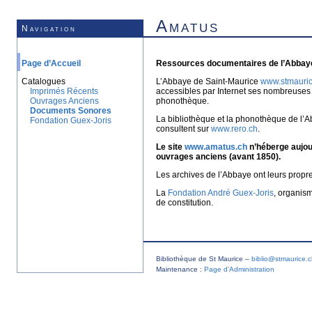
Amatus
Navigation
Page d’Accueil
Ressources documentaires de l’Abbaye
Catalogues
L’Abbaye de Saint-Maurice
www.stmauric
Imprimés Récents
accessibles par Internet ses nombreuses 
Ouvrages Anciens
phonothèque.
Documents Sonores
La bibliothèque et la phonothèque de l’A
Fondation Guex-Joris
consultent sur
www.rero.ch
.
Le site
www.amatus.ch
n’héberge aujour
ouvrages anciens (avant 1850).
Les archives de l’Abbaye ont leurs propr
La
Fondation André Guex-Joris
, organis
de constitution.
Bibliothèque de St Maurice –
biblio@stmaurice.
Maintenance :
Page d’Administration