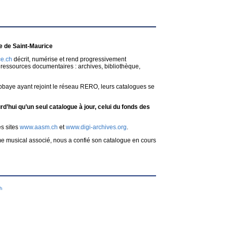
 de Saint-Maurice
e.ch
décrit, numérise et rend progressivement
ressources documentaires : archives, bibliothèque,
bbaye ayant rejoint le réseau RERO, leurs catalogues se
d’hui qu’un seul catalogue à jour, celui du fonds des
es sites
www.aasm.ch
et
www.digi-archives.org
.
me musical associé, nous a confié son catalogue en cours
ch