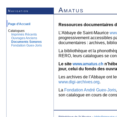
Amatus
Navigation
Page d’Accueil
Ressources documentaires de
Catalogues
L’Abbaye de Saint-Maurice
www
Imprimés Récents
progressivement accessibles p
Ouvrages Anciens
Documents Sonores
documentaires : archives, bibl
Fondation Guex-Joris
La bibliothèque et la phonothèq
RERO, leurs catalogues se con
Le site
www.amatus.ch
n’hébe
jour, celui du fonds des ouvr
Les archives de l’Abbaye ont le
www.digi-archives.org
.
La
Fondation André Guex-Joris
son catalogue en cours de const
Bibliothèque de St Maurice –
biblio@stmaurice.