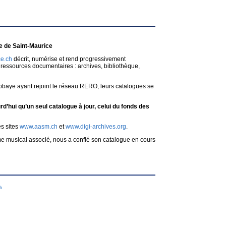
 de Saint-Maurice
e.ch
décrit, numérise et rend progressivement
ressources documentaires : archives, bibliothèque,
bbaye ayant rejoint le réseau RERO, leurs catalogues se
d’hui qu’un seul catalogue à jour, celui du fonds des
es sites
www.aasm.ch
et
www.digi-archives.org
.
me musical associé, nous a confié son catalogue en cours
ch