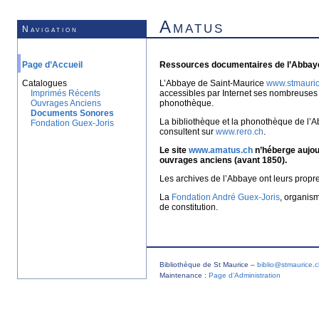
Amatus
Navigation
Page d’Accueil
Ressources documentaires de l’Abbaye
Catalogues
L’Abbaye de Saint-Maurice
www.stmauric
Imprimés Récents
accessibles par Internet ses nombreuses 
Ouvrages Anciens
phonothèque.
Documents Sonores
La bibliothèque et la phonothèque de l’A
Fondation Guex-Joris
consultent sur
www.rero.ch
.
Le site
www.amatus.ch
n’héberge aujour
ouvrages anciens (avant 1850).
Les archives de l’Abbaye ont leurs propr
La
Fondation André Guex-Joris
, organis
de constitution.
Bibliothèque de St Maurice –
biblio@stmaurice.
Maintenance :
Page d’Administration