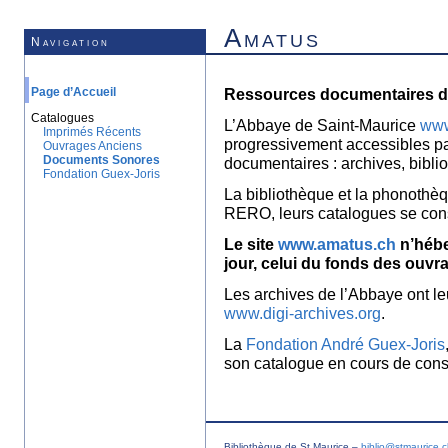
Amatus
Navigation
Page d’Accueil
Ressources documentaires de
Catalogues
L’Abbaye de Saint-Maurice
www
Imprimés Récents
progressivement accessibles p
Ouvrages Anciens
Documents Sonores
documentaires : archives, bibl
Fondation Guex-Joris
La bibliothèque et la phonothèq
RERO, leurs catalogues se con
Le site
www.amatus.ch
n’hébe
jour, celui du fonds des ouvr
Les archives de l’Abbaye ont le
www.digi-archives.org
.
La
Fondation André Guex-Joris
son catalogue en cours de const
Bibliothèque de St Maurice –
biblio@stmaurice.