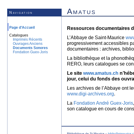
Amatus
Navigation
Page d’Accueil
Ressources documentaires de
Catalogues
L’Abbaye de Saint-Maurice
www
Imprimés Récents
progressivement accessibles p
Ouvrages Anciens
Documents Sonores
documentaires : archives, bibl
Fondation Guex-Joris
La bibliothèque et la phonothèq
RERO, leurs catalogues se con
Le site
www.amatus.ch
n’hébe
jour, celui du fonds des ouvr
Les archives de l’Abbaye ont le
www.digi-archives.org
.
La
Fondation André Guex-Joris
son catalogue en cours de const
Bibliothèque de St Maurice –
biblio@stmaurice.