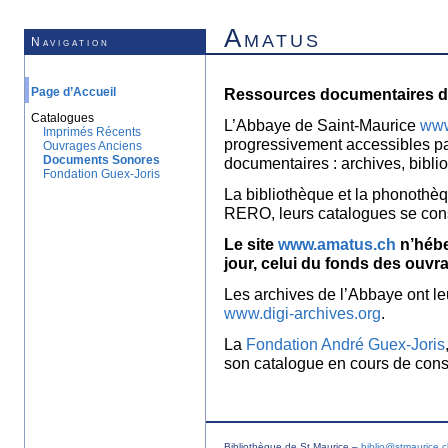
Amatus
Navigation
Page d’Accueil
Ressources documentaires de
Catalogues
L’Abbaye de Saint-Maurice
www
Imprimés Récents
progressivement accessibles p
Ouvrages Anciens
Documents Sonores
documentaires : archives, bibl
Fondation Guex-Joris
La bibliothèque et la phonothèq
RERO, leurs catalogues se con
Le site
www.amatus.ch
n’hébe
jour, celui du fonds des ouvr
Les archives de l’Abbaye ont le
www.digi-archives.org
.
La
Fondation André Guex-Joris
son catalogue en cours de const
Bibliothèque de St Maurice –
biblio@stmaurice.